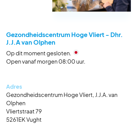
Reguliere openingstijden
Gezondheidscentrum Hoge Vliert - Dhr.
J.J.A van Olphen
Maandag
8:00 - 17:00
Dinsdag
8:00 - 17:00
Op dit moment gesloten.
Woensdag
8:00 - 17:00
Open vanaf morgen 08:00 uur.
Donderdag
8:00 - 17:00
Vrijdag
8:00 - 17:00
Adres
Zaterdag
Gesloten
Gezondheidscentrum Hoge Vliert, J.J.A. van
Zondag
Gesloten
Olphen
Vliertstraat 79
Tussen 10.00-10.30 en 12.00-14.00 zijn we
5261EK Vught
telefonisch alleen bereikbaar voor spoed. Onze balie is
wegens personeelstekort gesloten.