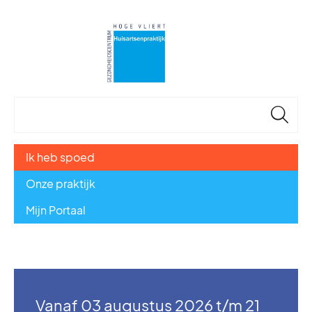
🔎
Ik heb spoed
Onze praktijk
Mijn Portaal
Vanaf 03 augustus 2026 t/m 21