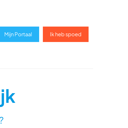
Mijn Portaal
Ik heb spoed
jk
?