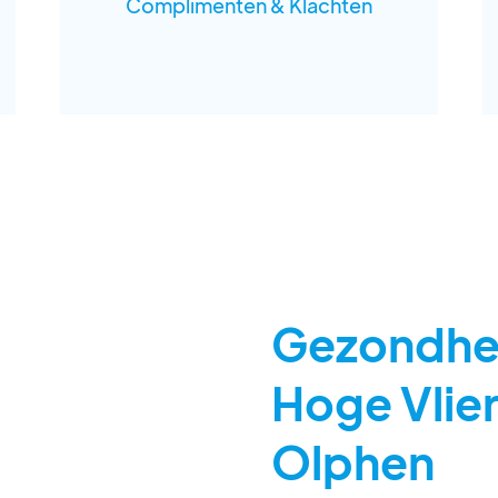
Complimenten & Klachten
Eerste kerstdag
Vrijdag 25 december
Gesloten
Tweede kerstdag
Zaterdag 26 december
Gesloten
Gezondhe
Hoge Vlier
Olphen