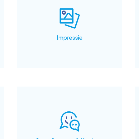
Impressie
Reguliere openingstijden
Maandag
8:00 - 17:00
Dinsdag
8:00 - 17:00
Woensdag
8:00 - 17:00
Donderdag
8:00 - 17:00
Vrijdag
8:00 - 17:00
Zaterdag
Gesloten
Zondag
Gesloten
Tussen 10.00-10.30 en 12.00-14.00 zijn we
telefonisch alleen bereikbaar voor spoed.
Onze balie is wegens personeelstekort
gesloten.