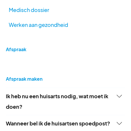
Medisch dossier
Werken aan gezondheid
Afspraak
Afspraak maken
Ik heb nu een huisarts nodig, wat moet ik
doen?
Wanneer bel ik de huisartsen spoedpost?
In een levensbedreigende situatie bel je direct