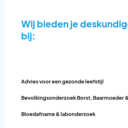
Wij bieden je deskundi
bij:
Advies voor een gezonde leefstijl
Als je gezonder wilt leven, kunnen wij je he
Bevolkingsonderzoek Borst, Baarmoeder 
en andere zaken die je gezondheid verbetere
Bevolkingsonderzoek Nederland is een organ
Bloedafname & labonderzoek
Rijksinstituut voor Volksgezondheid en Milieu
Je kunt dagelijks bloed laten afnemen voor 
Aan de slag