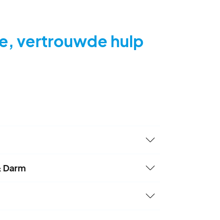
ge, vertrouwde hulp
lpen met advies over voeding, beweging
& Darm
n.
isatie die werkt opdracht van het
 (RIVM). Deze organisatie zorgt voor
bloedonderzoek. Bloedprikken kan in